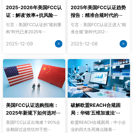
2025-2026年美国FCC认
2025年美国FCC认证趋势
证：解读‘效率+抗风险···
报告：精准合规时代的···
引言：美国FCC认证的“规则重
引言：美国FCC认证正进入“精
构”时代已来2025年···
准合规”新时代202···
>
>
2025-12-09
2025-12-08
美国FCC认证选购指南：
破解欧盟REACH合规困
2025年新规下如何选对···
局：华锦‘五维加速法’···
美国FCC认证出海难？90%企
欧盟REACH合规困局：中小企
业都踩过这些坑对于想···
业的四大生死痛点随着···