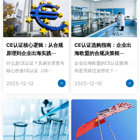
CE认证核心逻辑：从合规
CE认证选购指南：企业出
原理到企业出海实践···
海欧盟的合规决策框···
什么是CE认证？其诞生背景与
企业出海欧盟的CE认证困局：
核心价值CE认证（CE···
你是否踩过这些坑？···
>
>
2025-12-12
2025-12-10