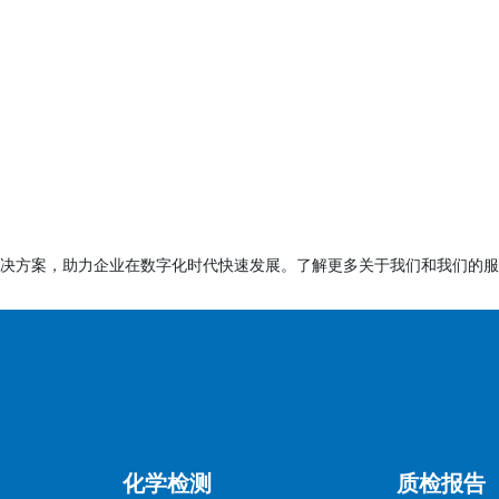
龄分组测试（如0-3岁、3-6岁等），不同年龄组要求不同。
E标志、适用年龄、警告语（如小部件窒息风险）。
订，需关注最新版本（如EN71-3:2019）。
决方案，助力企业在数字化时代快速发展。了解更多关于我们和我们的服
、涂料）符合EN71-3化学要求。
玩具进入欧盟市场的强制性要求，企业需根据产品特性选择适用
SGS、BV等）进行检测认证，以确保合规性和市场竞争力。
化学检测
质检报告