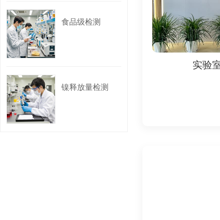
四、标准与法规
食品级检测
1. 欧盟法规：
- 玩具安全指令200
- REACH法规：
实验室
2. 国际标准：
- ISO 8124（国
镍释放量检测
3. 中国标准：
- GB 6675（中
五、为何需要EN71
1. 法律强制要求：
- 进入欧盟市场的玩
2. 儿童安全保护：
- 确保玩具不会对儿
3. 市场准入：
- 欧盟进口商、零售