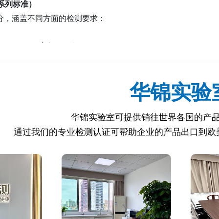
1系列标准）
部分，涵盖不同方面的检测要求：
号 | 检测内容 | 主要要求
-------------------------|--------------------------------------
 | 机械和物理性能 | 防止小部件脱落、锐边、
华锦实验
 | 燃烧性能 | 测试玩具材料的燃烧速度，防止
 特定元素迁移（19种重金属） | 限制铅、镉、汞、铬等重金属
华锦实验室可提供销往世界各国的产
 | 化学实验玩具 | 确保化学实验玩具的安全性
| 非实验用化学玩具 | 限制化学玩具中有害物质的
通过我们的专业检测认证可帮助企业的产品出口到欧
 | 指画颜料 | 测试指画颜料的化学安全性（如防
 | 家用活动玩具 | 测试秋千、滑梯等家用活动玩
 | 有机化合物要求 | 限制玩具中邻苯二甲酸盐、甲
 | N-亚硝胺和N-亚硝基化合物 | 限制橡胶玩
3 | 嗅觉板游戏、味觉玩具 | 测试嗅觉和味觉