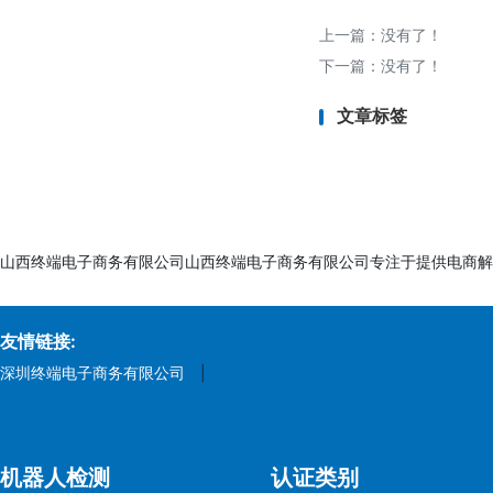
上一篇：没有了！
八、注意事项
下一篇：没有了！
1. 年龄分组：
- 玩具需根据适用年
文章标签
2. 标签与警告语：
- 玩具包装需标明C
3. 动态更新：
- EN71标准会定期修
山西终端电子商务有限公司山西终端电子商务有限公司专注于提供电商解
4. 供应链管理：
- 确保原材料（如塑料
友情链接:
总结：EN71检测是
深圳终端电子商务有限公司
|
威实验室（如TÜV、
机器人检测
认证类别