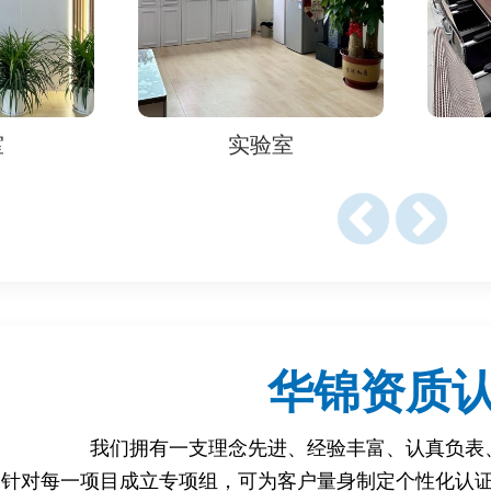
9/48/EC：EN71系列标准是该指令的核心技术支撑。
限制玩具中邻苯二甲酸盐等化学物质的使用。
实验室
实验室
际玩具安全标准，与EN71类似）。
国玩具安全标准，部分内容参考EN71）。
检测认证？
具必须符合EN71标准，否则面临召回、罚款或禁售。
华锦资质
童造成物理伤害或化学危害。
我们拥有一支理念先进、经验丰富、认真负表
针对每一项目成立专项组，可为客户量身制定个性化认
商要求供应商提供EN71检测报告。