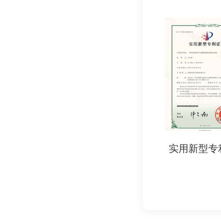
4. 品牌信誉：
- 符合EN71标准
六、检测认证周期
- 常规周期：7-1
- 加急服务：可缩短
七、检测认证所需资
1. 产品信息：
- 产品名称、型号、
2. 样品要求：
证书
实用新型专利证书
实用
- 成品玩具（根据检
3. 技术文件：
- 设计图纸、生产工
4. 申请表：
- 填写检测项目（如E