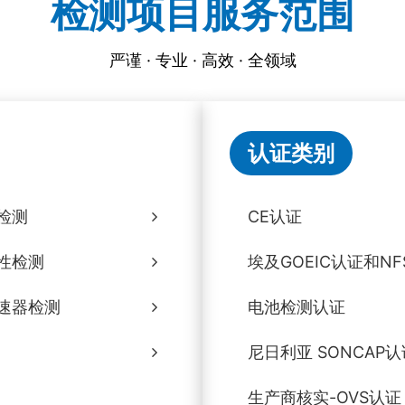
检测项目服务范围
严谨 · 专业 · 高效 · 全领域
认证类别
检测
CE认证
性检测
埃及GOEIC认证和NF
速器检测
电池检测认证
尼日利亚 SONCAP认
生产商核实-OVS认证