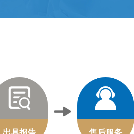
出具报告
售后服务