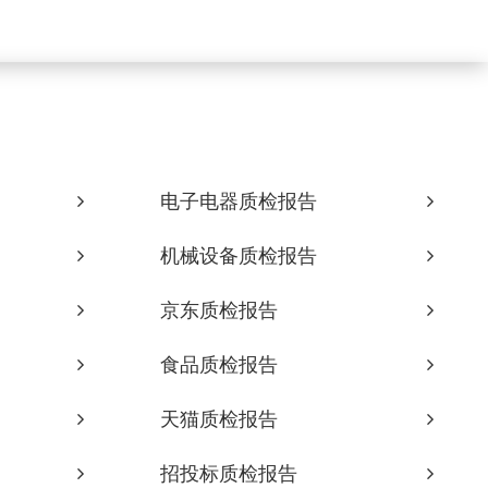
电子电器质检报告
机械设备质检报告
京东质检报告
食品质检报告
天猫质检报告
招投标质检报告