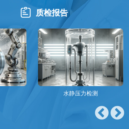
质检报告
测
机器人减速器检测