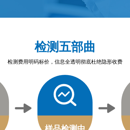
检测五部曲
检测费用明码标价，信息全透明彻底杜绝隐形收费
样品检测中