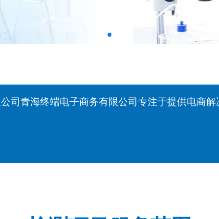
限公司青海终端电子商务有限公司专注于提供电商解