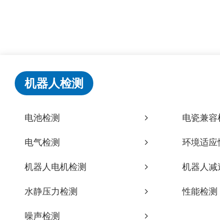
机器人检测
电池检测
电瓷兼容
电气检测
环境适应
机器人电机检测
机器人减
水静压力检测
性能检测
噪声检测