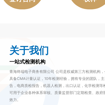
关于我们
一站式检测机构
青海终端电子商务有限公司 公司是权威第三方检测机构，
具备CMA计量认证，10年检测经验，拥有专业的团队，
告，电商质检报告，机器人检测，出口认证，化学检测等
可用于企业各种体系审核、质量监督部门定期检查、政府
效力。